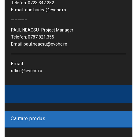
Telefon: 0723.342.282
E-mail: dan.badea@evohc.ro
————–
PAUL NEACSU- Project Manager
Telefon: 0787.821.355
Email: paul.neacsu@evohc.ro
Email
office@evohc.ro
Cautare produs