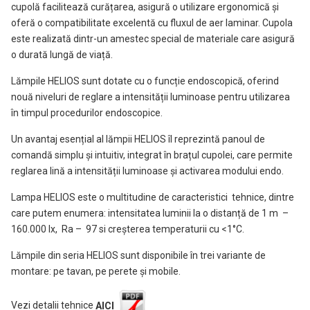
cupolă facilitează curățarea, asigură o utilizare ergonomică și
oferă o compatibilitate excelentă cu fluxul de aer laminar. Cupola
este realizată dintr-un amestec special de materiale care asigură
o durată lungă de viață.
Lămpile HELIOS sunt dotate cu o funcție endoscopică, oferind
nouă niveluri de reglare a intensității luminoase pentru utilizarea
în timpul procedurilor endoscopice.
Un avantaj esențial al lămpii HELIOS îl reprezintă panoul de
comandă simplu și intuitiv, integrat în brațul cupolei, care permite
reglarea lină a intensității luminoase și activarea modului endo.
Lampa HELIOS este o multitudine de caracteristici tehnice, dintre
care putem enumera: intensitatea luminii la o distanță de 1 m –
160.000 lx, Ra – 97 si creșterea temperaturii cu <1°C.
Lămpile din seria HELIOS sunt disponibile în trei variante de
montare: pe tavan, pe perete și mobile.
Vezi detalii tehnice
AICI