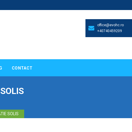
office@evohc.ro
+40740459209
G
CONTACT
SOLIS
TIE SOLIS