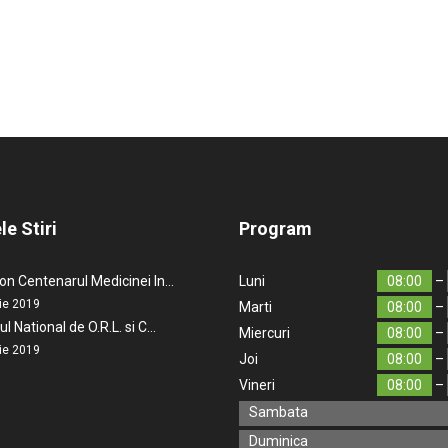
le Stiri
Program
n Centenarul Medicinei In…
Luni
08:00
–
ie 2019
Marti
08:00
–
l National de O.R.L. si C…
Miercuri
08:00
–
ie 2019
Joi
08:00
–
Vineri
08:00
–
Sambata
Duminica