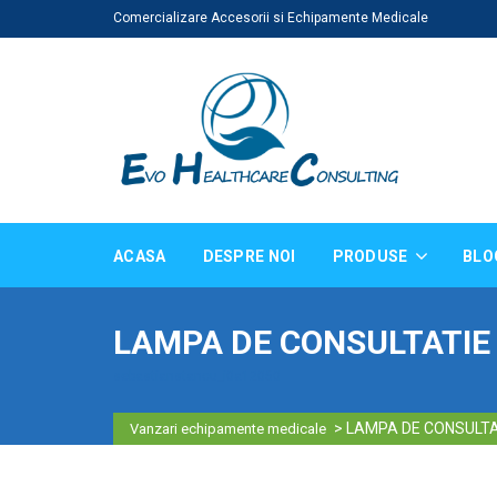
Comercializare Accesorii si Echipamente Medicale
ACASA
DESPRE NOI
PRODUSE
BLO
LAMPA DE CONSULTATIE 
sebastianstancu_i0a12050
>
LAMPA DE CONSULTA
Vanzari echipamente medicale