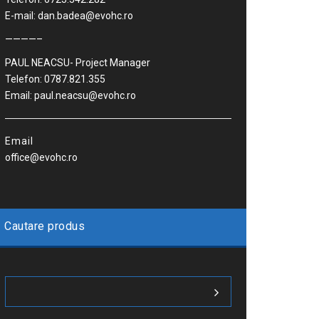
E-mail: dan.badea@evohc.ro
————–
PAUL NEACSU- Project Manager
Telefon: 0787.821.355
Email: paul.neacsu@evohc.ro
Email
office@evohc.ro
Cautare produs