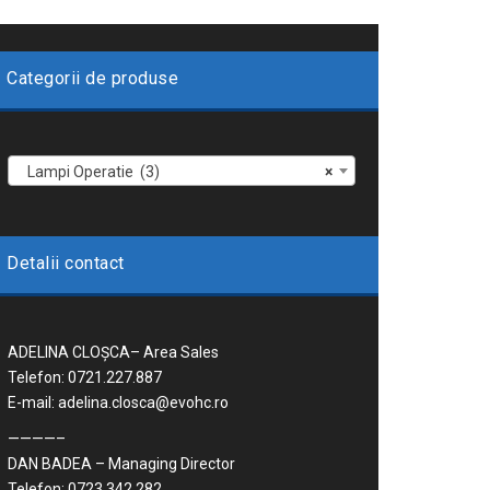
Categorii de produse
Lampi Operatie (3)
×
Detalii contact
ADELINA CLOȘCA– Area Sales
Telefon: 0721.227.887
E-mail: adelina.closca@evohc.ro
————–
DAN BADEA – Managing Director
Telefon: 0723.342.282