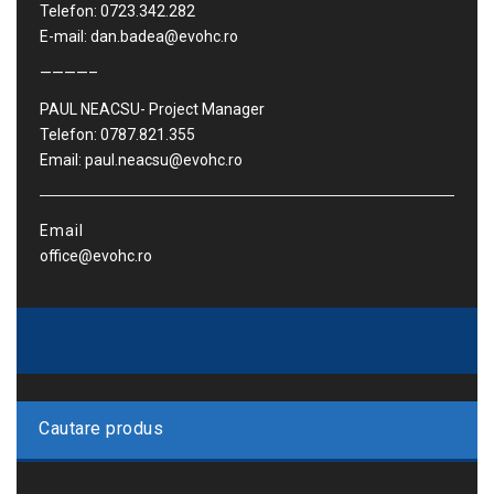
Telefon: 0723.342.282
E-mail: dan.badea@evohc.ro
————–
PAUL NEACSU- Project Manager
Telefon: 0787.821.355
Email: paul.neacsu@evohc.ro
Email
office@evohc.ro
Cautare produs