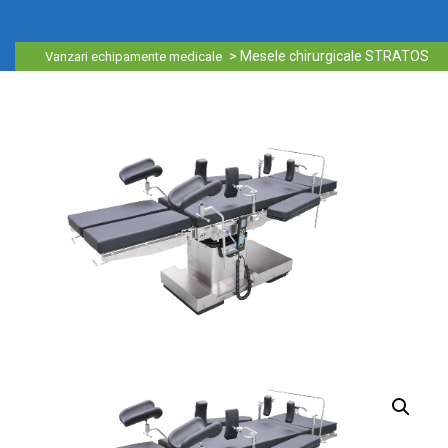
sebastianstancu_i0a12050
>
Mesele chirurgicale STRATOS
Vanzari echipamente medicale