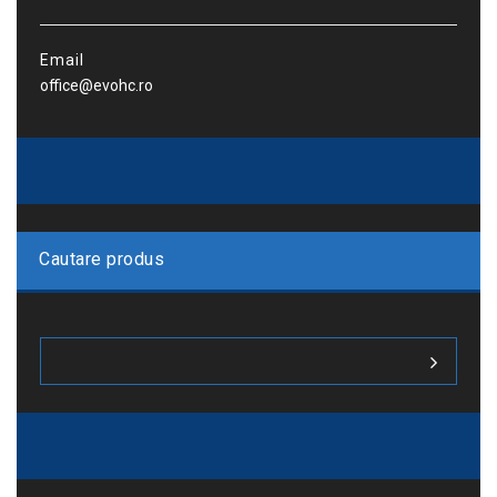
Email
office@evohc.ro
Cautare produs