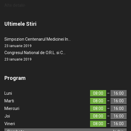
Alte detalii
Ultimele Stiri
Simpozion Centenarul Medicinei In…
23 ianuarie 2019
Congresul National de O.R.L. si C…
23 ianuarie 2019
Program
Luni
08:00
–
16:00
Marti
08:00
–
16:00
Miercuri
08:00
–
16:00
Joi
08:00
–
16:00
Vineri
08:00
–
16:00